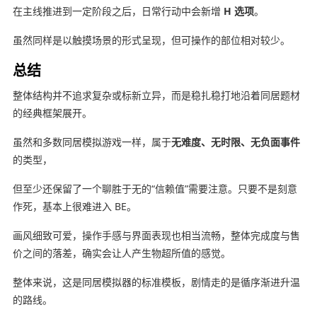
在主线推进到一定阶段之后，日常行动中会新增
H 选项
。
虽然同样是以触摸场景的形式呈现，但可操作的部位相对较少。
总结
整体结构并不追求复杂或标新立异，而是稳扎稳打地沿着同居题材
的经典框架展开。
虽然和多数同居模拟游戏一样，属于
无难度、无时限、无负面事件
的类型，
但至少还保留了一个聊胜于无的“信赖值”需要注意。只要不是刻意
作死，基本上很难进入 BE。
画风细致可爱，操作手感与界面表现也相当流畅，整体完成度与售
价之间的落差，确实会让人产生物超所值的感觉。
整体来说，这是同居模拟器的标准模板，剧情走的是循序渐进升温
的路线。