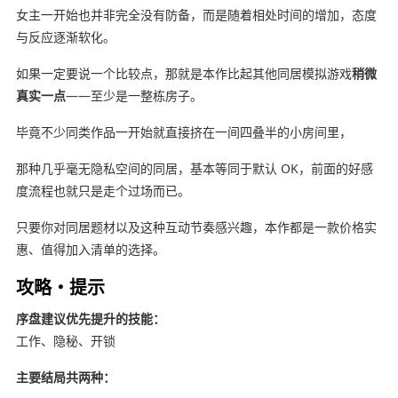
女主一开始也并非完全没有防备，而是随着相处时间的增加，态度
与反应逐渐软化。
如果一定要说一个比较点，那就是本作比起其他同居模拟游戏
稍微
真实一点
——至少是一整栋房子。
毕竟不少同类作品一开始就直接挤在一间四叠半的小房间里，
那种几乎毫无隐私空间的同居，基本等同于默认 OK，前面的好感
度流程也就只是走个过场而已。
只要你对同居题材以及这种互动节奏感兴趣，本作都是一款价格实
惠、值得加入清单的选择。
攻略・提示
序盘建议优先提升的技能：
工作、隐秘、开锁
主要结局共两种：