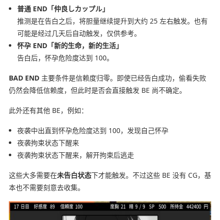
普通 END「仲良しカップル」
推测是在告白之后，将胆量继续提升到大约 25 左右触发。也有
可能是经过几天后自动触发，仅供参考。
怀孕 END「新的生命，新的生活」
告白后，怀孕危险度达到 100。
BAD END
主要条件是信赖度归零。即使已经告白成功，偷看失败
仍然会降低信赖度，但此时是否会直接触发 BE 尚不确定。
此外还有其他 BE，例如：
夜袭中出直到怀孕危险度达到 100，发现自己怀孕
夜袭拘束状态下醒来
夜袭拘束状态下醒来，解开拘束后逃走
这些大多需要在
未告白状态
下才能触发。不过这些 BE 没有 CG，基
本也不需要刻意去收集。