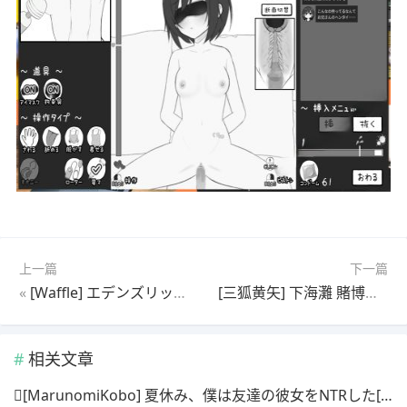
上一篇
下一篇
«
[Waffle] エデンズリッター フル HD版 第1章・第1章外伝編-[Waffle] 伊甸骑士团高清版 第一章 & 第一章外传
[三狐黄矢] 下海灘 賭博之聖傳說-[三狐黄矢] 下海滩 赌博之圣传说
相关文章
[MarunomiKobo] 夏休み、僕は友達の彼女をNTRした[丸见工房] 暑假期间，我抢走了朋友的女朋友。