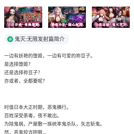
鬼灭:无限发射篇简介
#
一边有妖艳的堕姬，一边有可爱的祢豆子。
是选择堕姬？
还是选择祢豆子？
亦或者，全都要呢？
时值日本大正时期，恶鬼横行。
百姓深受荼毒，夜不敢出。
为除鬼祸，产屋敷一族统率鬼杀队，矢志斩鬼。
然，恶鬼狡诈阴狠…